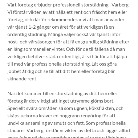
Vårt företag erbjuder professionell storstädning i Varberg.
Vi förstår vikten av att hålla ett rent och fräscht hem eller
företag, och därför rekommenderar vi att man använder
vår tjänst 1-2 gånger om året för att verkligen få en
ordentlig städning. Många väljer också vår tjänst inför
höst- och vårsäsongen för att få en grundlig städning efter
en lång sommar eller vinter. Och för de tillfällena då man
verkligen behöver städa ordentligt, är vi här för att hjälpa
till med vår professionella storstädning. Låt oss göra
jobbet åt dig och se till att ditt hem eller företag blir
skinande rent.
När det kommer till en storstädning av ditt hem eller
företag är det viktigt att inget utrymme glöms bort.
Speciellt svåra områden så som ugnen, köksfläkten, och
skåpsluckorna kräver en noggrann rengöring för att
undvika ansamling av smuts och fett. Som professionella
städare i Varberg förstår vi vikten av detta och lägger alltid
extra fokus på dessa områden under våra storstädningar.